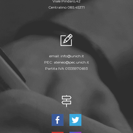
Viale Pindaro,42
Centralino 085.45371
email:
info@unich.it
PEC:
ateneo@pec.unich.it
Partita IVA 01335970693